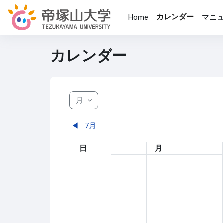
メインコンテンツへスキップする
カレンダー
Home
マニ
カレンダー
月
◀︎
7月
日曜日
月曜日
日
月