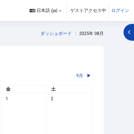
日本語 ‎(ja)‎
ゲストアクセス中
ログイン
ブ
ダッシュボード
2025年 08月
9月
▶︎
金曜日
土曜日
金
土
イベントなし 2025年 08月 1日
イベントなし 2025年 08月 2日
1
2